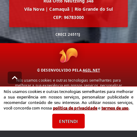
Rua Otto Neutzling 348
Vila Nova
|
Camaquã
|
Rio Grande do Sul
CEP: 96783000
CRECI
26511J
© DESENVOLVIDO PELA
AGIL.NET
Nós usamos cookies e outras tecnologias semelhantes para
melhorar a sua experiência em nossos serviços, personalizar
publicidade e recomendar conteúdo de seu interesse. Ao utilizar
Nós usamos cookies e outras tecnologias semelhantes para melhorar
nossos serviços, você concorda com nossa política de privacidade e
a sua experiência em nossos serviços, personalizar publicidade e
termos de uso.
recomendar conteúdo de seu interesse. Ao utilizar nossos serviços,
você concorda com nossa
política de privacidade
e
termos de uso
.
Política de Privacidade
Termos de uso
ENTENDI