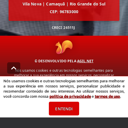
Vila Nova
|
Camaquã
|
Rio Grande do Sul
CEP: 96783000
CRECI
26511J
© DESENVOLVIDO PELA
AGIL.NET
Nós usamos cookies e outras tecnologias semelhantes para
melhorar a sua experiência em nossos serviços, personalizar
publicidade e recomendar conteúdo de seu interesse. Ao utilizar
Nós usamos cookies e outras tecnologias semelhantes para melhorar
nossos serviços, você concorda com nossa política de privacidade e
a sua experiência em nossos serviços, personalizar publicidade e
termos de uso.
recomendar conteúdo de seu interesse. Ao utilizar nossos serviços,
você concorda com nossa
política de privacidade
e
termos de uso
.
Política de Privacidade
Termos de uso
ENTENDI