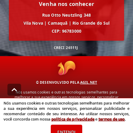
Venha nos conhecer
Rua Otto Neutzling 348
Vila Nova
|
Camaquã
|
Rio Grande do Sul
CEP: 96783000
CRECI
26511J
© DESENVOLVIDO PELA
AGIL.NET
Nós usamos cookies e outras tecnologias semelhantes para
melhorar a sua experiência em nossos serviços, personalizar
publicidade e recomendar conteúdo de seu interesse. Ao utilizar
Nós usamos cookies e outras tecnologias semelhantes para melhorar
nossos serviços, você concorda com nossa política de privacidade e
a sua experiência em nossos serviços, personalizar publicidade e
termos de uso.
recomendar conteúdo de seu interesse. Ao utilizar nossos serviços,
você concorda com nossa
política de privacidade
e
termos de uso
.
Política de Privacidade
Termos de uso
ENTENDI