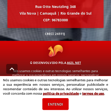
Rua Otto Neutzling 348
Vila Nova
|
Camaquã
|
Rio Grande do Sul
CEP: 96783000
CRECI
26511J
© DESENVOLVIDO PELA
AGIL.NET
Nós usamos cookies e outras tecnologias semelhantes para
melhorar a sua experiência em nossos serviços, personalizar
publicidade e recomendar conteúdo de seu interesse. Ao utilizar
Nós usamos cookies e outras tecnologias semelhantes para melhorar
nossos serviços, você concorda com nossa política de privacidade e
a sua experiência em nossos serviços, personalizar publicidade e
termos de uso.
recomendar conteúdo de seu interesse. Ao utilizar nossos serviços,
você concorda com nossa
política de privacidade
e
termos de uso
.
Política de Privacidade
Termos de uso
ENTENDI