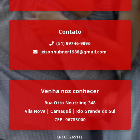
Contato
(51) 99746-9896
jeisonhubner1988@gmail.com
Venha nos conhecer
Rua Otto Neutzling 348
Vila Nova
|
Camaquã
|
Rio Grande do Sul
CEP: 96783000
CRECI
26511J