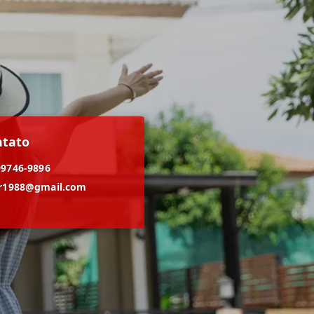
ntato
99746-9896
er1988@gmail.com