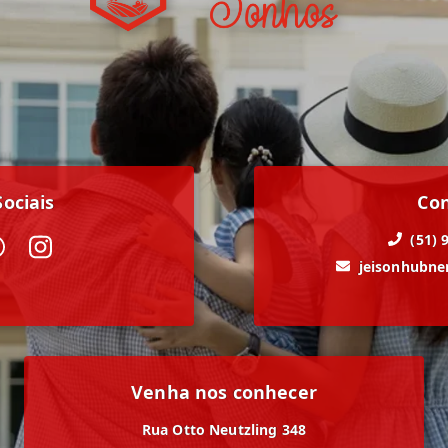
ociais
Co
(51) 
jeisonhubn
Venha nos conhecer
Rua Otto Neutzling 348