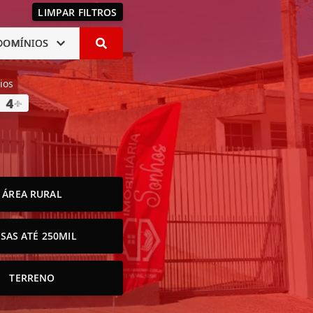
LIMPAR FILTROS
DOMÍNIOS
ios
4
+
ÁREA RURAL
SAS ATÉ 250MIL
TERRENO