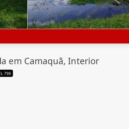
nda em Camaquã, Interior
L 796