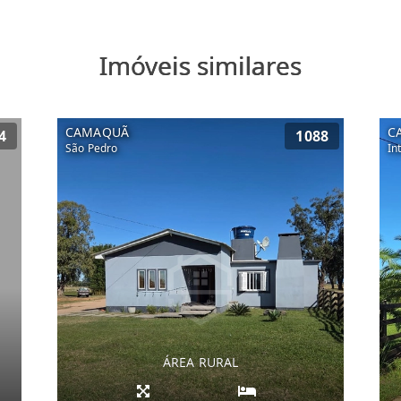
Imóveis similares
CAMAQUÃ
C
4
1088
São Pedro
In
ÁREA RURAL