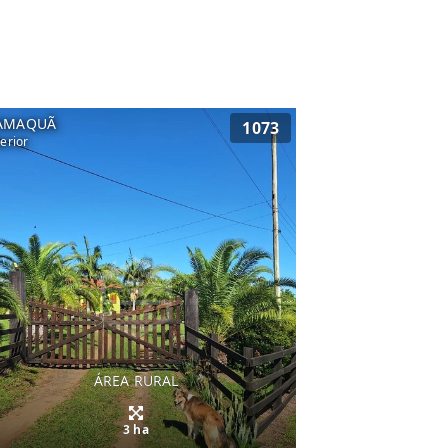
AMAQUÃ
1073
terior
ÁREA RURAL
3 ha