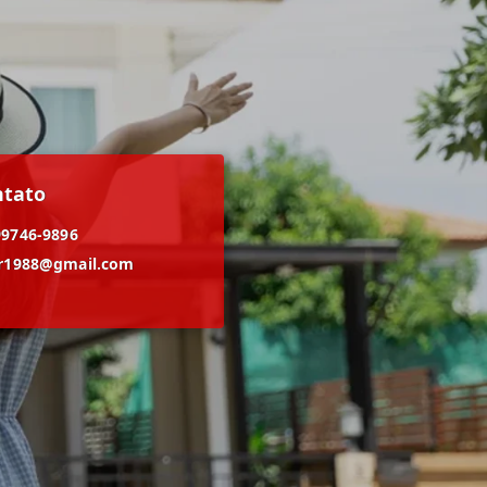
ntato
99746-9896
er1988@gmail.com