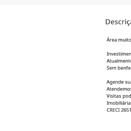
Descriç
Área muito
Investimen
Atualmente
Sem benfeit
Agende sua
Atendemos 
Visitas po
Imobiliári