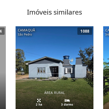
Imóveis similares
CAMAQUÃ
C
4
1088
São Pedro
In
ÁREA RURAL
2 ha
3 dorms