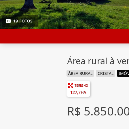
19 FOTOS
Área rural à ve
ÁREA RURAL
CRISTAL
IMÓV
TERRENO
127,7HA
R$ 5.850.0