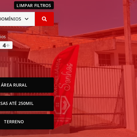
LIMPAR FILTROS
DOMÍNIOS
ios
4
+
ÁREA RURAL
SAS ATÉ 250MIL
TERRENO