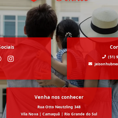
ociais
Co
(51) 
jeisonhubn
Venha nos conhecer
Rua Otto Neutzling 348
Vila Nova
|
Camaquã
|
Rio Grande do Sul