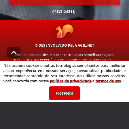
CRECI
26511J
© DESENVOLVIDO PELA
AGIL.NET
Nós usamos cookies e outras tecnologias semelhantes para
melhorar a sua experiência em nossos serviços, personalizar
publicidade e recomendar conteúdo de seu interesse. Ao utilizar
Nós usamos cookies e outras tecnologias semelhantes para melhorar
nossos serviços, você concorda com nossa política de privacidade e
a sua experiência em nossos serviços, personalizar publicidade e
termos de uso.
recomendar conteúdo de seu interesse. Ao utilizar nossos serviços,
você concorda com nossa
política de privacidade
e
termos de uso
.
Política de Privacidade
Termos de uso
ENTENDI