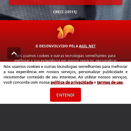
CRECI
26511J
© DESENVOLVIDO PELA
AGIL.NET
Nós usamos cookies e outras tecnologias semelhantes para
melhorar a sua experiência em nossos serviços, personalizar
publicidade e recomendar conteúdo de seu interesse. Ao utilizar
Nós usamos cookies e outras tecnologias semelhantes para melhorar
nossos serviços, você concorda com nossa política de privacidade e
a sua experiência em nossos serviços, personalizar publicidade e
termos de uso.
recomendar conteúdo de seu interesse. Ao utilizar nossos serviços,
você concorda com nossa
política de privacidade
e
termos de uso
.
Política de Privacidade
Termos de uso
ENTENDI