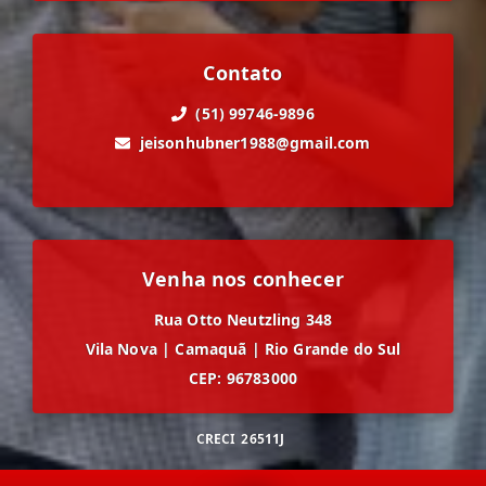
Contato
(51) 99746-9896
jeisonhubner1988@gmail.com
Venha nos conhecer
Rua Otto Neutzling 348
Vila Nova
|
Camaquã
|
Rio Grande do Sul
CEP: 96783000
CRECI
26511J