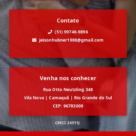
Contato
(51) 99746-9896
jeisonhubner1988@gmail.com
Venha nos conhecer
Rua Otto Neutzling 348
Vila Nova
|
Camaquã
|
Rio Grande do Sul
CEP: 96783000
CRECI
26511J