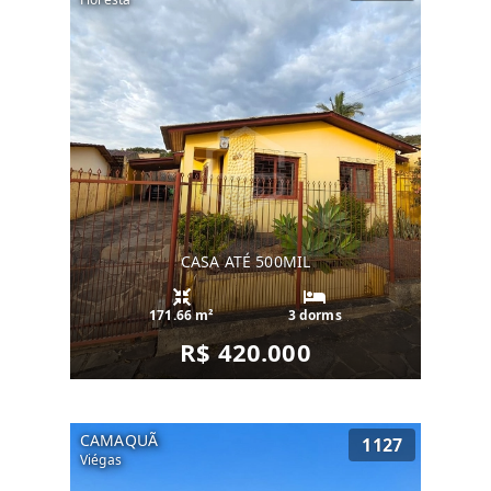
CASA ATÉ 500MIL
171.66 m²
3 dorms
R$ 420.000
CAMAQUÃ
1127
Viégas