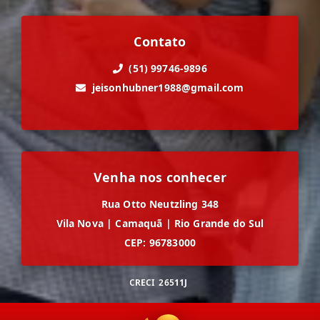
Contato
(51) 99746-9896
jeisonhubner1988@gmail.com
Venha nos conhecer
Rua Otto Neutzling 348
Vila Nova
|
Camaquã
|
Rio Grande do Sul
CEP: 96783000
CRECI
26511J