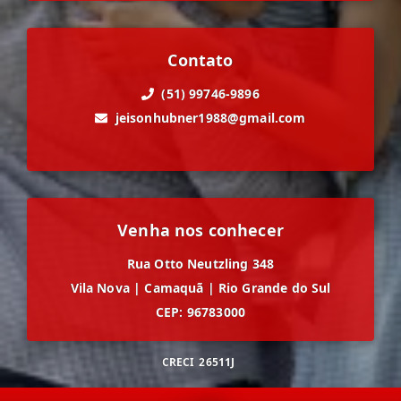
Contato
(51) 99746-9896
jeisonhubner1988@gmail.com
Venha nos conhecer
Rua Otto Neutzling 348
Vila Nova
|
Camaquã
|
Rio Grande do Sul
CEP: 96783000
CRECI
26511J