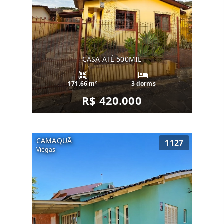
CASA ATÉ 500MIL
171.66 m²
3 dorms
R$ 420.000
CAMAQUÃ
1127
Viégas