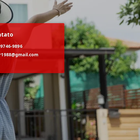
ntato
99746-9896
er1988@gmail.com