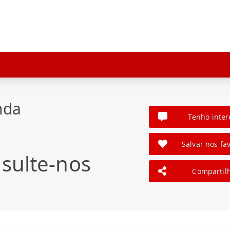
nda
Tenho inter
Salvar nos fav
sulte-nos
Compartil