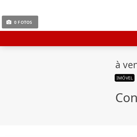
0 FOTOS
à ve
IMÓVEL
Con