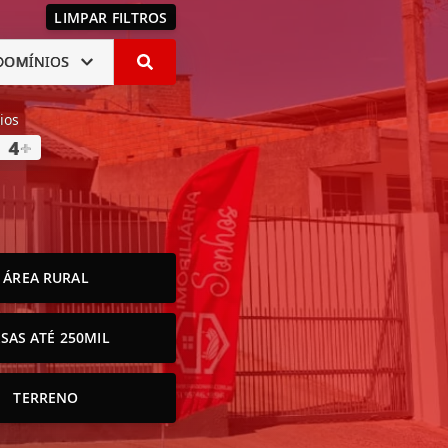
LIMPAR FILTROS
DOMÍNIOS
ios
4
+
ÁREA RURAL
SAS ATÉ 250MIL
TERRENO