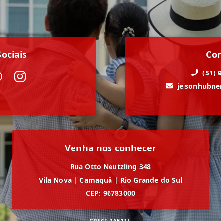
ociais
Co
(51) 
jeisonhubn
Venha nos conhecer
Rua Otto Neutzling 348
Vila Nova
|
Camaquã
|
Rio Grande do Sul
CEP: 96783000
CRECI
26511J