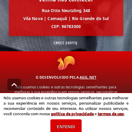
Rua Otto Neutzling 348
Vila Nova
|
Camaquã
|
Rio Grande do Sul
CEP: 96783000
CRECI
26511J
© DESENVOLVIDO PELA
AGIL.NET
Nós usamos cookies e outras tecnologias semelhantes para
melhorar a sua experiência em nossos serviços, personalizar
publicidade e recomendar conteúdo de seu interesse. Ao utilizar
Nós usamos cookies e outras tecnologias semelhantes para melhorar
nossos serviços, você concorda com nossa política de privacidade e
a sua experiência em nossos serviços, personalizar publicidade e
termos de uso.
recomendar conteúdo de seu interesse. Ao utilizar nossos serviços,
você concorda com nossa
política de privacidade
e
termos de uso
.
Política de Privacidade
Termos de uso
ENTENDI