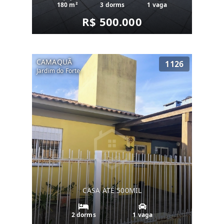
180 m²
3 dorms
1 vaga
R$ 500.000
CAMAQUÃ
1126
Jardim do Forte
CASA ATÉ 500MIL
2 dorms
1 vaga