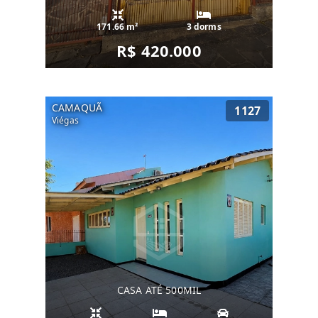
171.66 m²
3 dorms
R$ 420.000
CAMAQUÃ
1127
Viégas
CASA ATÉ 500MIL