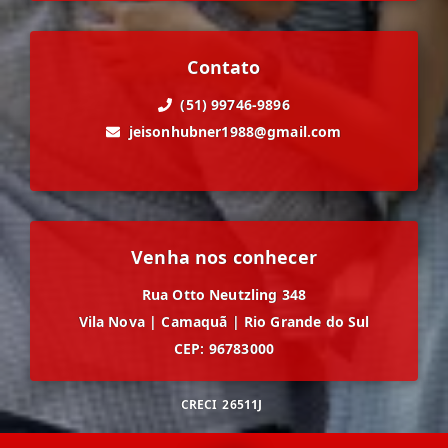
Contato
(51) 99746-9896
jeisonhubner1988@gmail.com
Venha nos conhecer
Rua Otto Neutzling 348
Vila Nova
|
Camaquã
|
Rio Grande do Sul
CEP: 96783000
CRECI
26511J