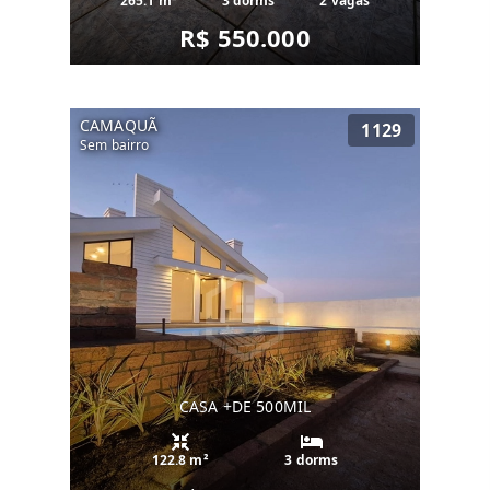
265.1 m²
3 dorms
2 vagas
R$ 550.000
CAMAQUÃ
1129
Sem bairro
CASA +DE 500MIL
122.8 m²
3 dorms