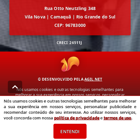
Rua Otto Neutzling 348
Vila Nova
|
Camaquã
|
Rio Grande do Sul
CEP: 96783000
CRECI
26511J
© DESENVOLVIDO PELA
AGIL.NET
Nós usamos cookies e outras tecnologias semelhantes para
melhorar a sua experiência em nossos serviços, personalizar
publicidade e recomendar conteúdo de seu interesse. Ao utilizar
Nós usamos cookies e outras tecnologias semelhantes para melhorar
nossos serviços, você concorda com nossa política de privacidade e
a sua experiência em nossos serviços, personalizar publicidade e
termos de uso.
recomendar conteúdo de seu interesse. Ao utilizar nossos serviços,
você concorda com nossa
política de privacidade
e
termos de uso
.
Política de Privacidade
Termos de uso
ENTENDI