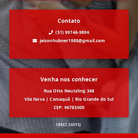
Contato
(51) 99746-9896
jeisonhubner1988@gmail.com
Venha nos conhecer
Rua Otto Neutzling 348
Vila Nova
|
Camaquã
|
Rio Grande do Sul
CEP: 96783000
CRECI
26511J