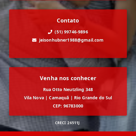
Contato
(51) 99746-9896
jeisonhubner1988@gmail.com
Venha nos conhecer
Rua Otto Neutzling 348
Vila Nova
|
Camaquã
|
Rio Grande do Sul
CEP: 96783000
CRECI
26511J