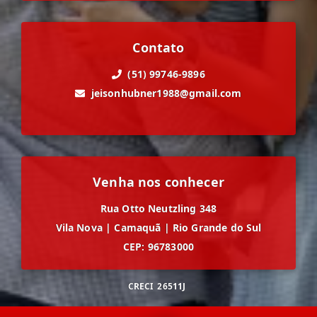
Contato
(51) 99746-9896
jeisonhubner1988@gmail.com
Venha nos conhecer
Rua Otto Neutzling 348
Vila Nova
|
Camaquã
|
Rio Grande do Sul
CEP: 96783000
CRECI
26511J