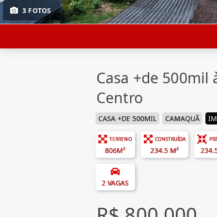
3 FOTOS
Casa +de 500mil
Centro
CASA +DE 500MIL
CAMAQUÃ
IM
TERRENO
CONSTRUÍDA
PR
806M²
234.5 M²
234.
2 VAGAS
R$ 800.000