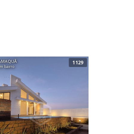
AMAQUÃ
1129
m bairro