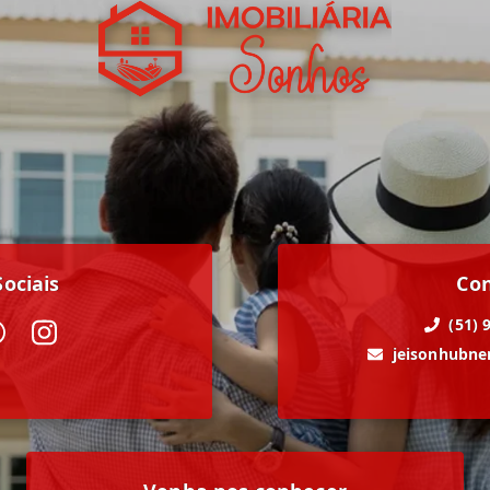
ociais
Co
(51) 
jeisonhubn