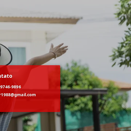
ntato
99746-9896
er1988@gmail.com