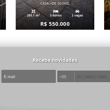
CASA +DE 500MIL
265.1 m²
3 dorms
2 vagas
R$ 550.000
Receba novidades