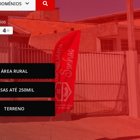
DOMÍNIOS
ios
4
+
ÁREA RURAL
SAS ATÉ 250MIL
TERRENO