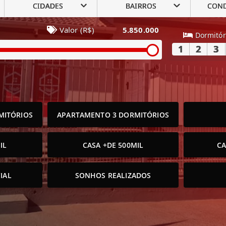
CIDADES
BAIRROS
CON
Valor (R$)
5.850.000
Dormitór
1
2
3
MITÓRIOS
APARTAMENTO 3 DORMITÓRIOS
IL
CASA +DE 500MIL
CA
IAL
SONHOS REALIZADOS