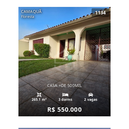
CAMAQUÃ
1134
Floresta
CASA +DE 500MIL
265.1 m²
3 dorms
2 vagas
R$ 550.000