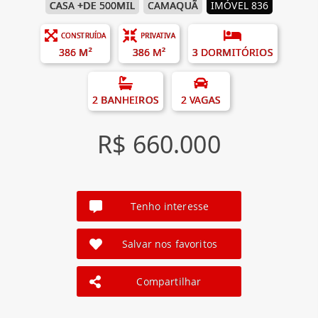
CASA +DE 500MIL
CAMAQUÃ
IMÓVEL 836
CONSTRUÍDA
PRIVATIVA
386 M²
386 M²
3 DORMITÓRIOS
2 BANHEIROS
2 VAGAS
R$ 660.000
Tenho interesse
Salvar nos favoritos
Compartilhar