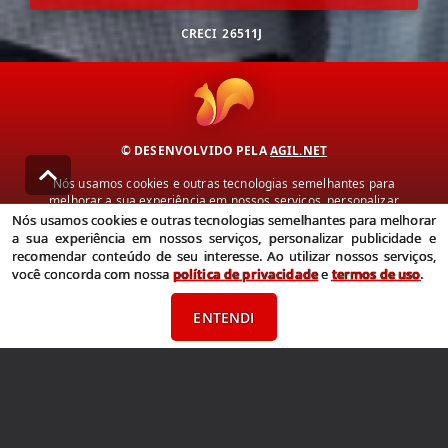
CRECI
26511J
© DESENVOLVIDO PELA
AGIL.NET
Nós usamos cookies e outras tecnologias semelhantes para
melhorar a sua experiência em nossos serviços, personalizar
publicidade e recomendar conteúdo de seu interesse. Ao utilizar
Nós usamos cookies e outras tecnologias semelhantes para melhorar
nossos serviços, você concorda com nossa política de privacidade e
a sua experiência em nossos serviços, personalizar publicidade e
termos de uso.
recomendar conteúdo de seu interesse. Ao utilizar nossos serviços,
você concorda com nossa
política de privacidade
e
termos de uso
.
Política de Privacidade
Termos de uso
ENTENDI