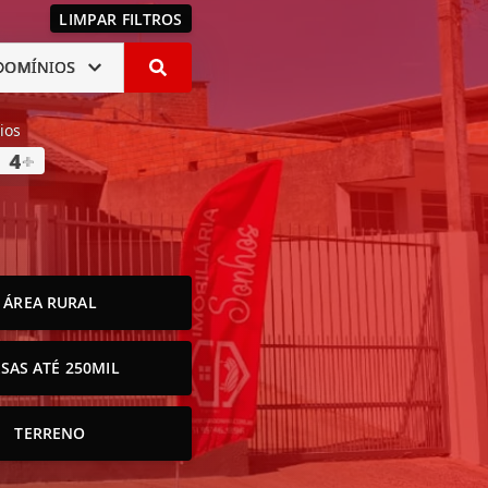
LIMPAR FILTROS
DOMÍNIOS
ios
4
+
ÁREA RURAL
SAS ATÉ 250MIL
TERRENO