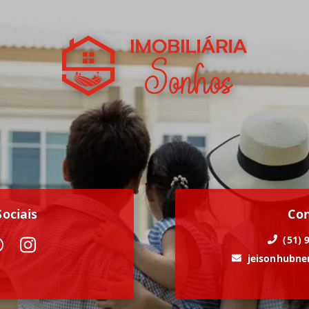
ociais
Co
(51) 
jeisonhubn