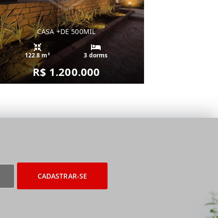
CASA +DE 500MIL
122.8 m²
3 dorms
R$ 1.200.000
CADASTRAR-SE