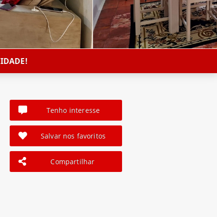
IDADE!
Tenho interesse
Salvar nos favoritos
Compartilhar