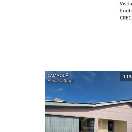
Visit
Imobi
CAMAQUÃ
113
Maria da Graça