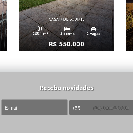
CASA +DE 500MIL
265.1 m²
3 dorms
2 vagas
R$ 550.000
Receba novidades