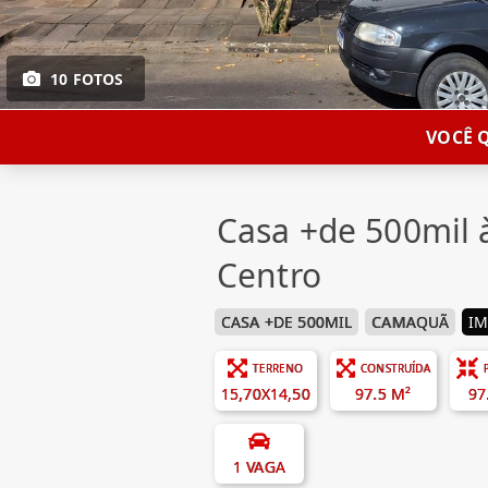
10 FOTOS
VOCÊ 
Casa +de 500mil
Centro
CASA +DE 500MIL
CAMAQUÃ
IM
TERRENO
CONSTRUÍDA
15,70X14,50
97.5 M²
97
1 VAGA