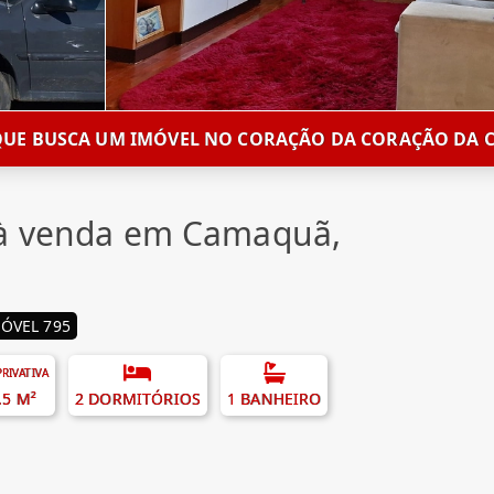
QUE BUSCA UM IMÓVEL NO CORAÇÃO DA CORAÇÃO DA C
 à venda em Camaquã,
ÓVEL 795
PRIVATIVA
.5 M²
2 DORMITÓRIOS
1 BANHEIRO