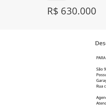
R$ 630.000
Des
PARA
São 9
Possu
Garag
Rua c
Agend
Atend