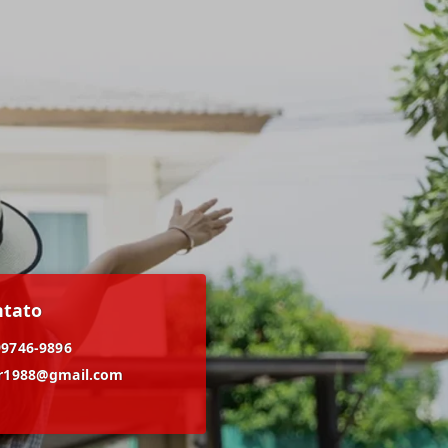
ntato
99746-9896
er1988@gmail.com