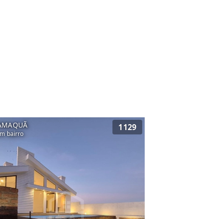
AMAQUÃ
1129
m bairro