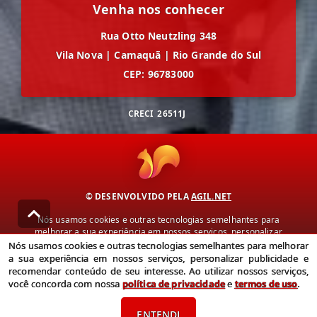
Venha nos conhecer
Rua Otto Neutzling 348
Vila Nova
|
Camaquã
|
Rio Grande do Sul
CEP: 96783000
CRECI
26511J
© DESENVOLVIDO PELA
AGIL.NET
Nós usamos cookies e outras tecnologias semelhantes para
melhorar a sua experiência em nossos serviços, personalizar
publicidade e recomendar conteúdo de seu interesse. Ao utilizar
Nós usamos cookies e outras tecnologias semelhantes para melhorar
nossos serviços, você concorda com nossa política de privacidade e
a sua experiência em nossos serviços, personalizar publicidade e
termos de uso.
recomendar conteúdo de seu interesse. Ao utilizar nossos serviços,
você concorda com nossa
política de privacidade
e
termos de uso
.
Política de Privacidade
Termos de uso
ENTENDI