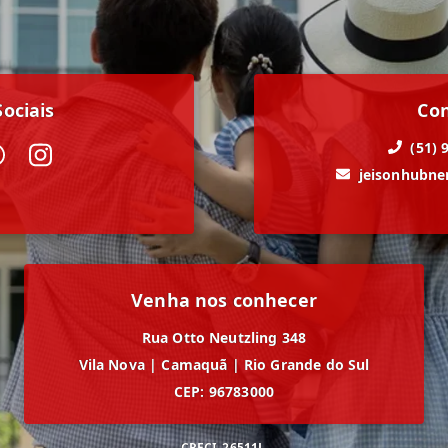
ociais
Co
(51) 
jeisonhubn
Venha nos conhecer
Rua Otto Neutzling 348
Vila Nova
|
Camaquã
|
Rio Grande do Sul
CEP: 96783000
CRECI
26511J