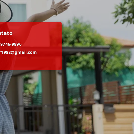
ntato
99746-9896
er1988@gmail.com