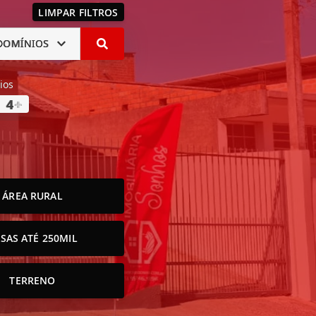
LIMPAR FILTROS
DOMÍNIOS
ios
4
+
ÁREA RURAL
SAS ATÉ 250MIL
TERRENO