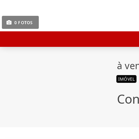
0 FOTOS
à ve
IMÓVEL
Con