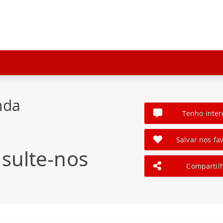
nda
Tenho inter
Salvar nos fav
sulte-nos
Compartil