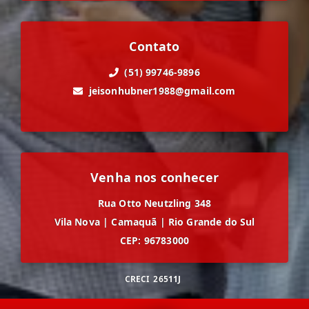
Contato
(51) 99746-9896
jeisonhubner1988@gmail.com
Venha nos conhecer
Rua Otto Neutzling 348
Vila Nova
|
Camaquã
|
Rio Grande do Sul
CEP: 96783000
CRECI
26511J