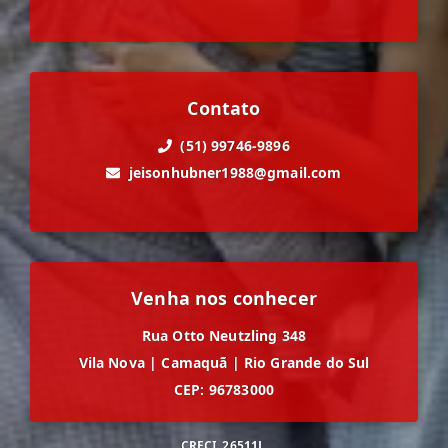
Contato
(51) 99746-9896
jeisonhubner1988@gmail.com
Venha nos conhecer
Rua Otto Neutzling 348
Vila Nova
|
Camaquã
|
Rio Grande do Sul
CEP: 96783000
CRECI
26511J