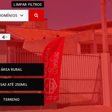
LIMPAR FILTROS
DOMÍNIOS
ios
4
+
ÁREA RURAL
SAS ATÉ 250MIL
TERRENO