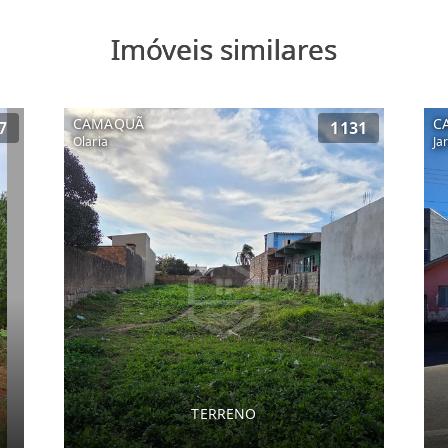
Imóveis similares
CAMAQUÃ
C
7
1131
Olaria
Ja
TERRENO