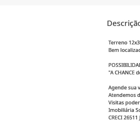
Descriçã
Terreno 12x3
Bem localizad
POSSIBILID
"A CHANCE de
Agende sua vi
Atendemos de
Visitas pode
Imobiliária 