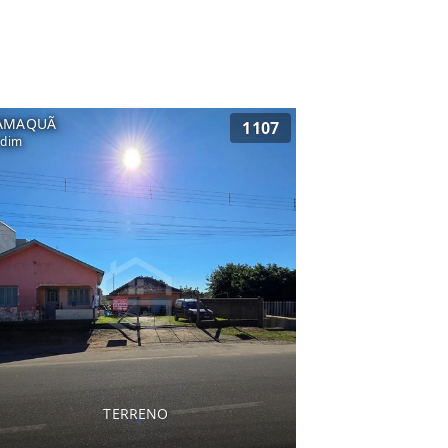
AMAQUÃ
1107
rdim
TERRENO