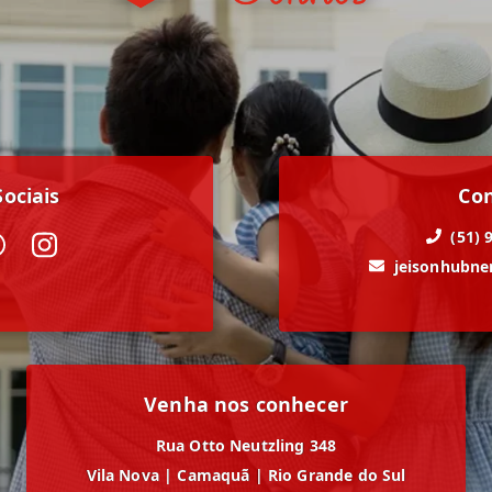
ociais
Co
(51) 
jeisonhubn
Venha nos conhecer
Rua Otto Neutzling 348
Vila Nova
|
Camaquã
|
Rio Grande do Sul