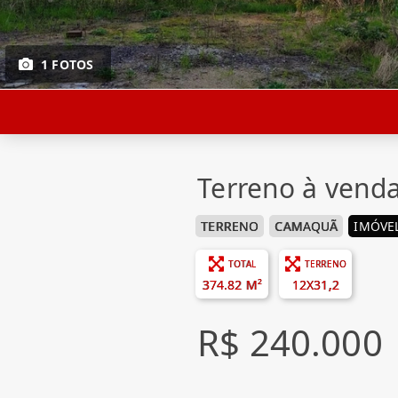
1 FOTOS
Terreno à vend
TERRENO
CAMAQUÃ
IMÓVEL
TOTAL
TERRENO
374.82 M²
12X31,2
R$ 240.000