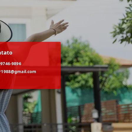
ntato
99746-9896
er1988@gmail.com