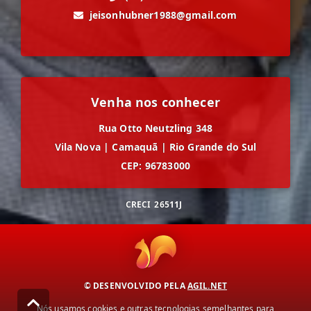
jeisonhubner1988@gmail.com
Venha nos conhecer
Rua Otto Neutzling 348
Vila Nova
|
Camaquã
|
Rio Grande do Sul
CEP: 96783000
CRECI
26511J
© DESENVOLVIDO PELA
AGIL.NET
Nós usamos cookies e outras tecnologias semelhantes para