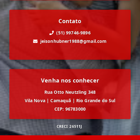
Contato
(51) 99746-9896
jeisonhubner1988@gmail.com
Venha nos conhecer
Rua Otto Neutzling 348
Vila Nova
|
Camaquã
|
Rio Grande do Sul
CEP: 96783000
CRECI
26511J