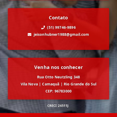
Contato
(51) 99746-9896
jeisonhubner1988@gmail.com
Venha nos conhecer
Rua Otto Neutzling 348
Vila Nova
|
Camaquã
|
Rio Grande do Sul
CEP: 96783000
CRECI
26511J