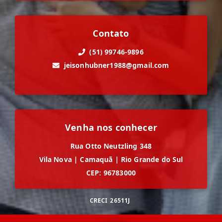
Contato
(51) 99746-9896
jeisonhubner1988@gmail.com
Venha nos conhecer
Rua Otto Neutzling 348
Vila Nova
|
Camaquã
|
Rio Grande do Sul
CEP: 96783000
CRECI
26511J