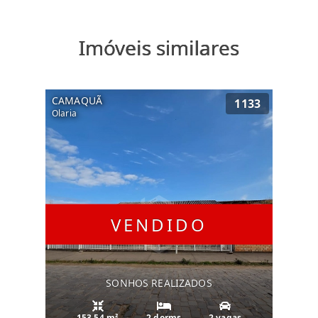
Imóveis similares
CAMAQUÃ
1133
Olaria
VENDIDO
SONHOS REALIZADOS
153.54 m²
2 dorms
2 vagas