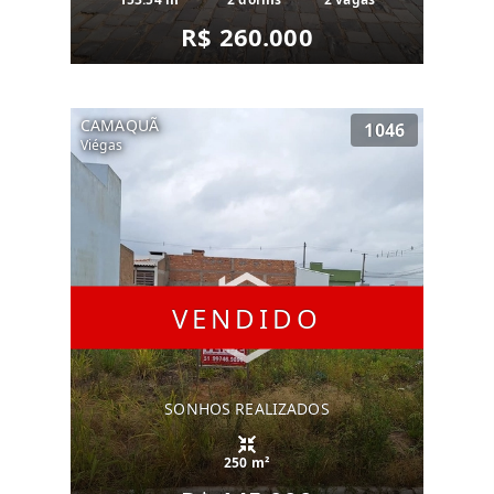
R$ 260.000
CAMAQUÃ
1046
Viégas
VENDIDO
SONHOS REALIZADOS
250 m²