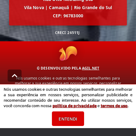
Vila Nova
|
Camaquã
|
Rio Grande do Sul
CEP: 96783000
CRECI
26511J
© DESENVOLVIDO PELA
AGIL.NET
Nós usamos cookies e outras tecnologias semelhantes para
melhorar a sua experiência em nossos serviços, personalizar
publicidade e recomendar conteúdo de seu interesse. Ao utilizar
Nós usamos cookies e outras tecnologias semelhantes para melhorar
nossos serviços, você concorda com nossa política de privacidade e
a sua experiência em nossos serviços, personalizar publicidade e
termos de uso.
recomendar conteúdo de seu interesse. Ao utilizar nossos serviços,
você concorda com nossa
política de privacidade
e
termos de uso
.
Política de Privacidade
Termos de uso
ENTENDI