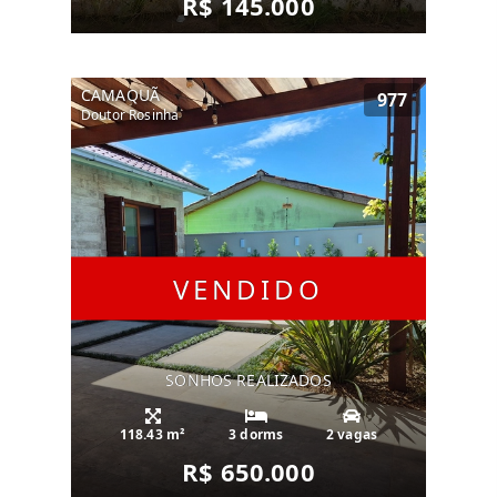
R$ 145.000
CAMAQUÃ
977
Doutor Rosinha
VENDIDO
SONHOS REALIZADOS
118.43 m²
3 dorms
2 vagas
R$ 650.000