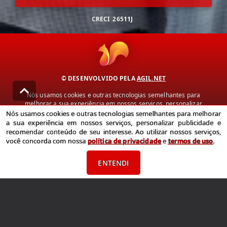
CRECI
26511J
© DESENVOLVIDO PELA
AGIL.NET
Nós usamos cookies e outras tecnologias semelhantes para
melhorar a sua experiência em nossos serviços, personalizar
publicidade e recomendar conteúdo de seu interesse. Ao utilizar
Nós usamos cookies e outras tecnologias semelhantes para melhorar
nossos serviços, você concorda com nossa política de privacidade e
a sua experiência em nossos serviços, personalizar publicidade e
termos de uso.
recomendar conteúdo de seu interesse. Ao utilizar nossos serviços,
você concorda com nossa
política de privacidade
e
termos de uso
.
Política de Privacidade
Termos de uso
ENTENDI