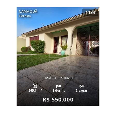
CAMAQUÃ
1134
Floresta
CASA +DE 500MIL
265.1 m²
3 dorms
2 vagas
R$ 550.000