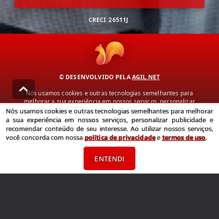
CRECI
26511J
© DESENVOLVIDO PELA
AGIL.NET
Nós usamos cookies e outras tecnologias semelhantes para
melhorar a sua experiência em nossos serviços, personalizar
publicidade e recomendar conteúdo de seu interesse. Ao utilizar
Nós usamos cookies e outras tecnologias semelhantes para melhorar
nossos serviços, você concorda com nossa política de privacidade e
a sua experiência em nossos serviços, personalizar publicidade e
termos de uso.
recomendar conteúdo de seu interesse. Ao utilizar nossos serviços,
você concorda com nossa
política de privacidade
e
termos de uso
.
Política de Privacidade
Termos de uso
ENTENDI