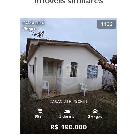
Imóveis similares
CAMAQUÃ
1136
Oliveira
CASAS ATÉ 250MIL
95 m²
2 dorms
2 vagas
R$ 190.000