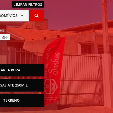
LIMPAR FILTROS
DOMÍNIOS
ios
4
+
ÁREA RURAL
SAS ATÉ 250MIL
TERRENO