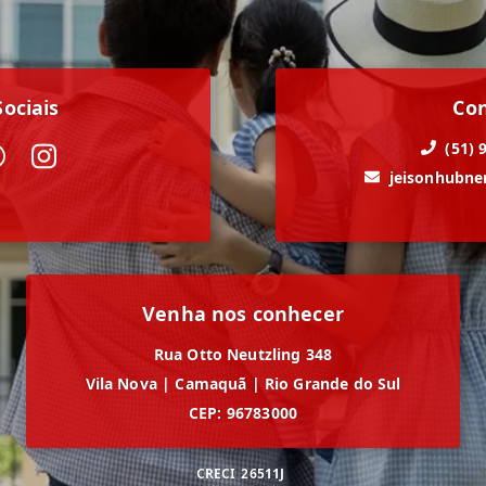
ociais
Co
(51) 
jeisonhubn
Venha nos conhecer
Rua Otto Neutzling 348
Vila Nova
|
Camaquã
|
Rio Grande do Sul
CEP: 96783000
CRECI
26511J