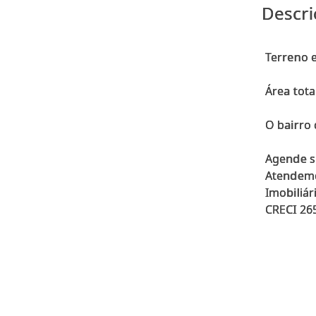
Descri
Terreno e
Área tota
O bairro
Agende su
Atendemo
Imobiliár