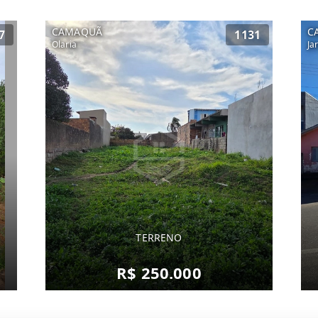
CAMAQUÃ
C
7
1131
Olaria
Ja
TERRENO
R$ 250.000