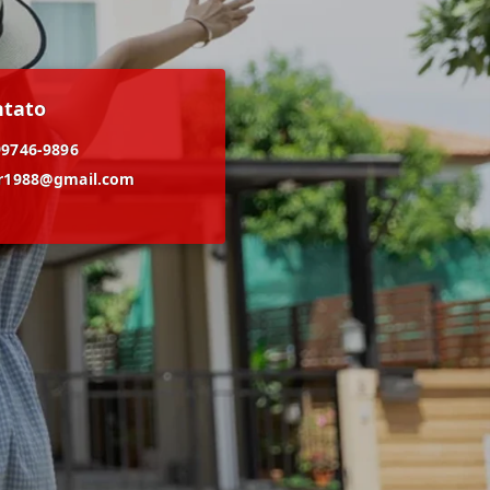
ntato
99746-9896
er1988@gmail.com