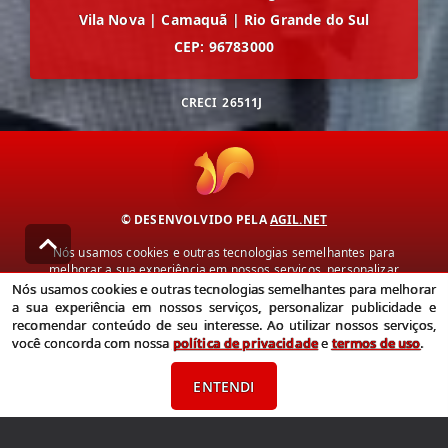
Vila Nova
|
Camaquã
|
Rio Grande do Sul
CEP: 96783000
CRECI
26511J
© DESENVOLVIDO PELA
AGIL.NET
Nós usamos cookies e outras tecnologias semelhantes para
melhorar a sua experiência em nossos serviços, personalizar
publicidade e recomendar conteúdo de seu interesse. Ao utilizar
Nós usamos cookies e outras tecnologias semelhantes para melhorar
nossos serviços, você concorda com nossa política de privacidade e
a sua experiência em nossos serviços, personalizar publicidade e
termos de uso.
recomendar conteúdo de seu interesse. Ao utilizar nossos serviços,
você concorda com nossa
política de privacidade
e
termos de uso
.
Política de Privacidade
Termos de uso
ENTENDI