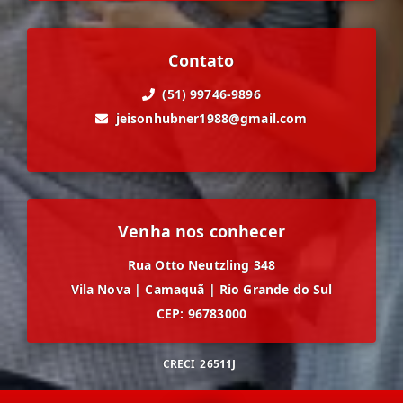
Contato
(51) 99746-9896
jeisonhubner1988@gmail.com
Venha nos conhecer
Rua Otto Neutzling 348
Vila Nova
|
Camaquã
|
Rio Grande do Sul
CEP: 96783000
CRECI
26511J