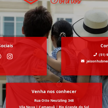
ociais
Co
(51) 
jeisonhubn
Venha nos conhecer
Rua Otto Neutzling 348
Vila Nova
|
Camaquã
|
Rio Grande do Sul