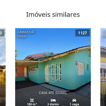
Imóveis similares
CAMAQUÃ
C
0
1127
Viégas
Ja
CASA ATÉ 500MIL
180 m²
3 dorms
1 vaga