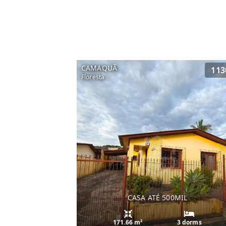
CAMAQUÃ
113
Floresta
CASA ATÉ 500MIL
171.66 m²
3 dorms