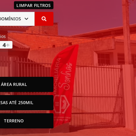
LIMPAR FILTROS
DOMÍNIOS
ios
4
+
ÁREA RURAL
SAS ATÉ 250MIL
TERRENO