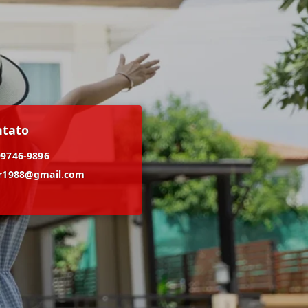
ntato
99746-9896
er1988@gmail.com