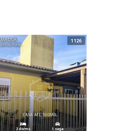
AMAQUÃ
1126
rdim do Forte
CASA ATÉ 500MIL
2 dorms
1 vaga