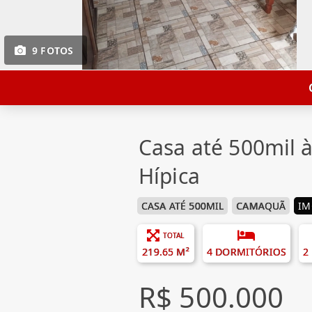
9 FOTOS
Casa até 500mil
Hípica
CASA ATÉ 500MIL
CAMAQUÃ
IM
TOTAL
219.65 M²
4 DORMITÓRIOS
2
R$ 500.000