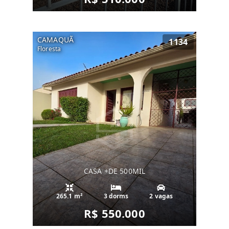
CAMAQUÃ
1134
Floresta
CASA +DE 500MIL
265.1 m²
3 dorms
2 vagas
R$ 550.000