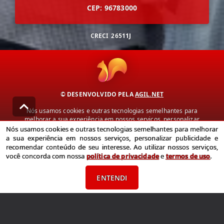
CEP: 96783000
CRECI
26511J
© DESENVOLVIDO PELA
AGIL.NET
Nós usamos cookies e outras tecnologias semelhantes para
melhorar a sua experiência em nossos serviços, personalizar
publicidade e recomendar conteúdo de seu interesse. Ao utilizar
Nós usamos cookies e outras tecnologias semelhantes para melhorar
nossos serviços, você concorda com nossa política de privacidade e
a sua experiência em nossos serviços, personalizar publicidade e
termos de uso.
recomendar conteúdo de seu interesse. Ao utilizar nossos serviços,
você concorda com nossa
política de privacidade
e
termos de uso
.
Política de Privacidade
Termos de uso
ENTENDI