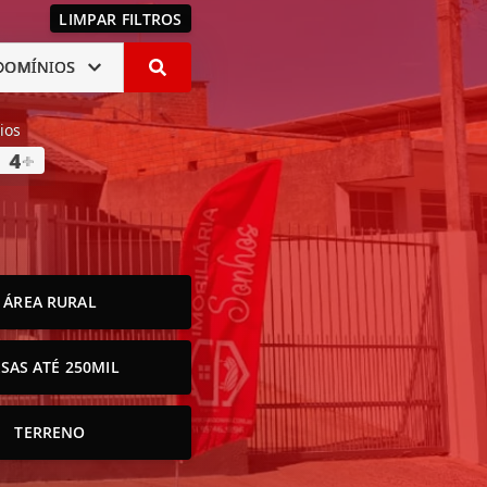
LIMPAR FILTROS
DOMÍNIOS
ios
4
+
ÁREA RURAL
SAS ATÉ 250MIL
TERRENO