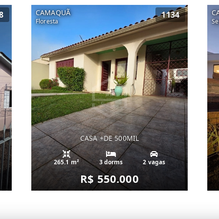
CAMAQUÃ
C
8
1134
Floresta
Se
CASA +DE 500MIL
265.1 m²
3 dorms
2 vagas
R$ 550.000