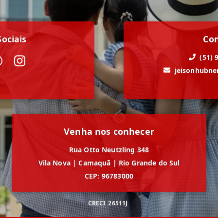
ociais
Co
(51) 
jeisonhubn
Venha nos conhecer
Rua Otto Neutzling 348
Vila Nova
|
Camaquã
|
Rio Grande do Sul
CEP: 96783000
CRECI
26511J