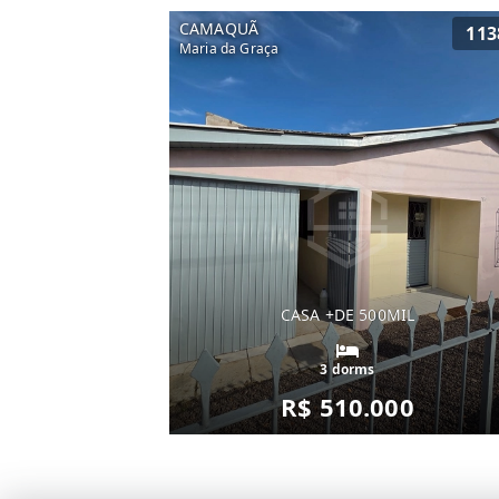
CAMAQUÃ
113
Maria da Graça
CASA +DE 500MIL
3 dorms
R$ 510.000