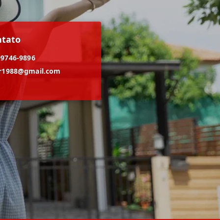
ntato
99746-9896
er1988@gmail.com