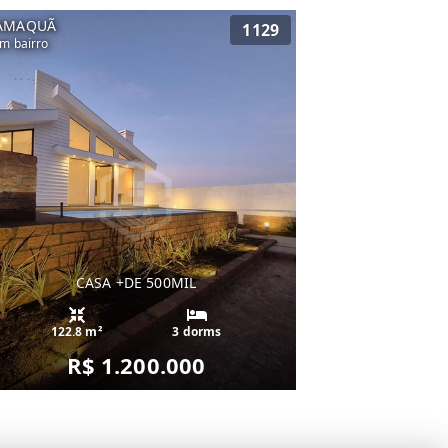
AMAQUÃ
1129
m bairro
CASA +DE 500MIL
122.8 m²
3 dorms
R$ 1.200.000