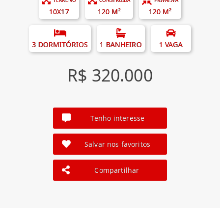
10X17
120 M²
120 M²
3 DORMITÓRIOS
1 BANHEIRO
1 VAGA
R$ 320.000
Tenho interesse
Salvar nos favoritos
Compartilhar