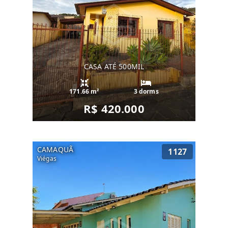
CASA ATÉ 500MIL
171.66 m²
3 dorms
R$ 420.000
CAMAQUÃ
1127
Viégas