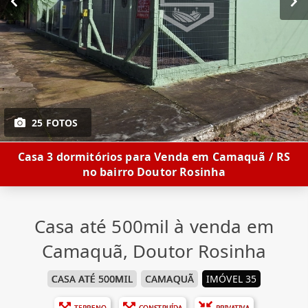
25 FOTOS
Casa 3 dormitórios para Venda em Camaquã / RS
no bairro Doutor Rosinha
Casa até 500mil à venda em
Camaquã, Doutor Rosinha
CASA ATÉ 500MIL
CAMAQUÃ
IMÓVEL 35
TERRENO
CONSTRUÍDA
PRIVATIVA