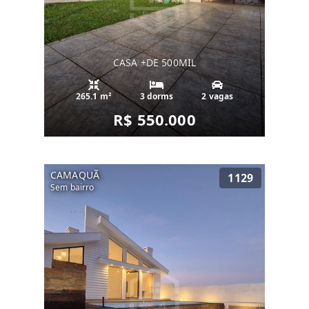
CASA +DE 500MIL
265.1 m²
3 dorms
2 vagas
R$ 550.000
CAMAQUÃ
1129
Sem bairro