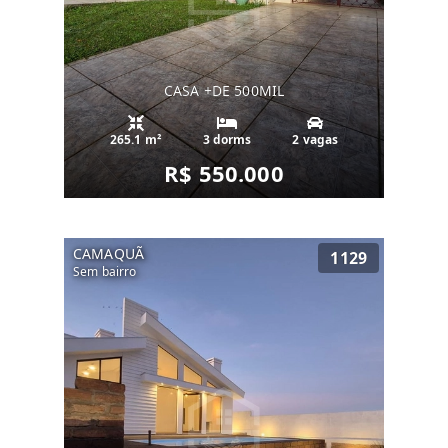
CASA +DE 500MIL
265.1 m²
3 dorms
2 vagas
R$ 550.000
CAMAQUÃ
1129
Sem bairro