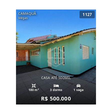
CAMAQUÃ
1127
Viégas
CASA ATÉ 500MIL
180 m²
3 dorms
1 vaga
R$ 500.000