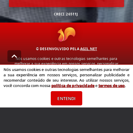
CRECI
26511J
© DESENVOLVIDO PELA
AGIL.NET
Nós usamos cookies e outras tecnologias semelhantes para
melhorar a sua experiência em nossos serviços, personalizar
publicidade e recomendar conteúdo de seu interesse. Ao utilizar
Nós usamos cookies e outras tecnologias semelhantes para melhorar
nossos serviços, você concorda com nossa política de privacidade e
a sua experiência em nossos serviços, personalizar publicidade e
termos de uso.
recomendar conteúdo de seu interesse. Ao utilizar nossos serviços,
você concorda com nossa
política de privacidade
e
termos de uso
.
Política de Privacidade
Termos de uso
ENTENDI