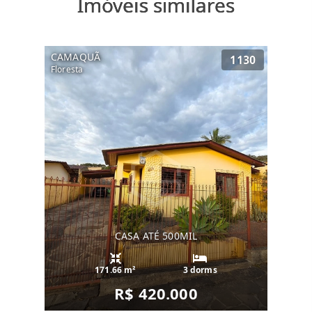
Imóveis similares
CAMAQUÃ
1130
Floresta
CASA ATÉ 500MIL
171.66 m²
3 dorms
R$ 420.000