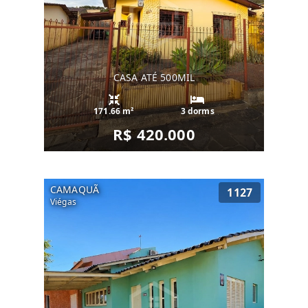
CASA ATÉ 500MIL
171.66 m²
3 dorms
R$ 420.000
CAMAQUÃ
1127
Viégas