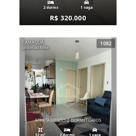
2 dorms
1 vaga
R$ 320.000
CAMAQUÃ
1082
Jardim do Forte
APARTAMENTO 2 DORMITÓRIOS
52 m²
2 dorms
1 vaga