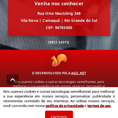
Venha nos conhecer
Rua Otto Neutzling 348
Vila Nova
|
Camaquã
|
Rio Grande do Sul
CEP: 96783000
CRECI
26511J
© DESENVOLVIDO PELA
AGIL.NET
Nós usamos cookies e outras tecnologias semelhantes para
melhorar a sua experiência em nossos serviços, personalizar
publicidade e recomendar conteúdo de seu interesse. Ao utilizar
Nós usamos cookies e outras tecnologias semelhantes para melhorar
nossos serviços, você concorda com nossa política de privacidade e
a sua experiência em nossos serviços, personalizar publicidade e
termos de uso.
recomendar conteúdo de seu interesse. Ao utilizar nossos serviços,
você concorda com nossa
política de privacidade
e
termos de uso
.
Política de Privacidade
Termos de uso
ENTENDI