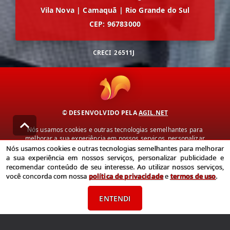
Vila Nova
|
Camaquã
|
Rio Grande do Sul
CEP: 96783000
CRECI
26511J
© DESENVOLVIDO PELA
AGIL.NET
Nós usamos cookies e outras tecnologias semelhantes para
melhorar a sua experiência em nossos serviços, personalizar
publicidade e recomendar conteúdo de seu interesse. Ao utilizar
Nós usamos cookies e outras tecnologias semelhantes para melhorar
nossos serviços, você concorda com nossa política de privacidade e
a sua experiência em nossos serviços, personalizar publicidade e
termos de uso.
recomendar conteúdo de seu interesse. Ao utilizar nossos serviços,
você concorda com nossa
política de privacidade
e
termos de uso
.
Política de Privacidade
Termos de uso
ENTENDI