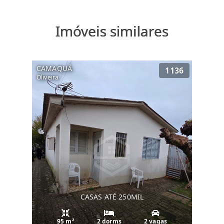
Imóveis similares
CAMAQUÃ
1136
Oliveira
CASAS ATÉ 250MIL
95 m²
2 dorms
2 vagas