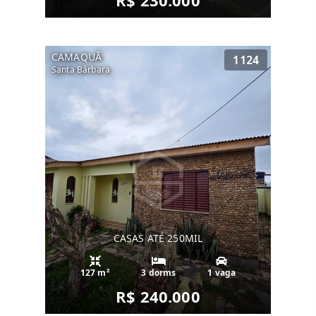
R$ 230.000
CAMAQUÃ
1124
Santa Bárbara
CASAS ATÉ 250MIL
127 m²
3 dorms
1 vaga
R$ 240.000