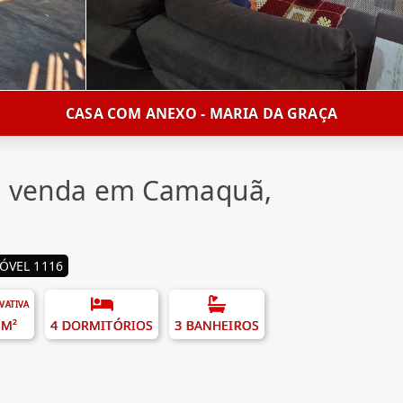
CASA COM ANEXO - MARIA DA GRAÇA
 à venda em Camaquã,
ÓVEL 1116
IVATIVA
 M²
4 DORMITÓRIOS
3 BANHEIROS