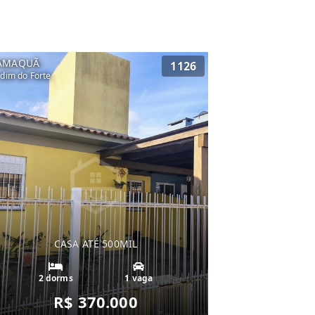
AMAQUÃ
1126
rdim do Forte
CASA ATÉ 500MIL
2 dorms
1 vaga
R$ 370.000