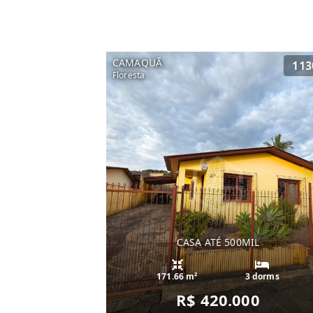
CAMAQUÃ
113
Floresta
CASA ATÉ 500MIL
171.66 m²
3 dorms
R$ 420.000