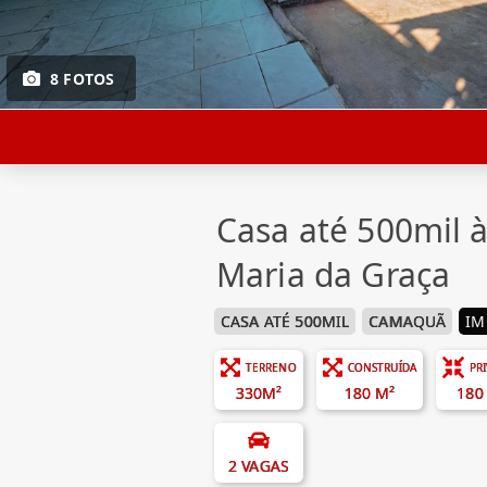
8 FOTOS
Casa até 500mil
Maria da Graça
CASA ATÉ 500MIL
CAMAQUÃ
IM
TERRENO
CONSTRUÍDA
PR
330M²
180 M²
180
2 VAGAS