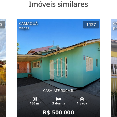
Imóveis similares
CAMAQUÃ
C
0
1127
Viégas
Ja
CASA ATÉ 500MIL
180 m²
3 dorms
1 vaga
R$ 500.000