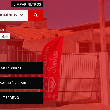
LIMPAR FILTROS
DOMÍNIOS
ios
4
+
ÁREA RURAL
SAS ATÉ 250MIL
TERRENO